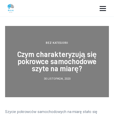
Vacation Dreams
Lifestyle
BEZ KATEGORII
Biznes
Czym charakteryzują się
pokrowce samochodowe
Dom i ogród
szyte na miarę?
Uroda
30 LISTOPADA, 2020
Zdrowie
Więcej
Szycie pokrowców samochodowych na miarę stało się 