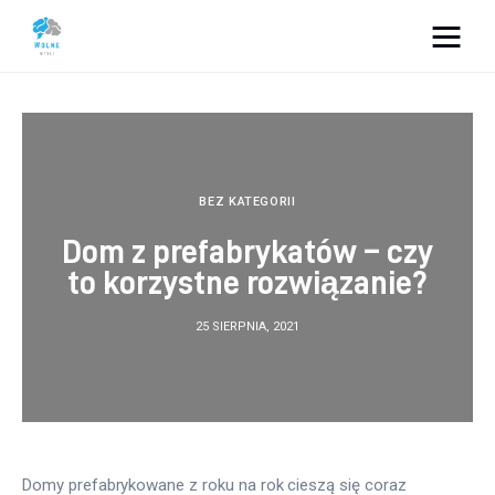
Vacation Dreams
Lifestyle
Biznes
BEZ KATEGORII
Dom z prefabrykatów – czy
Dom i ogród
to korzystne rozwiązanie?
Uroda
25 SIERPNIA, 2021
Zdrowie
Więcej
Domy prefabrykowane z roku na rok cieszą się coraz 