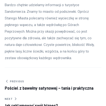
Bardzo chętnie udzielamy informacji o turystyce 
Sandomierza. Znamy to miasto od podszewki. Oprócz 
Starego Miasta polecamy również wycieczkę w stronę 
pięknego wąwozu, a także wędrówkę po Górach 
Pieprzowych. Można przy okazji powędrować, co jest 
pozytywne dla zdrowia, ale także zachwycać się tym, co 
natura daje człowiekowi. Czyste powietrze, bliskość Wisły, 
piękne lasy, liczne ścieżki, wzgórza, a na końcu góry to 
zestaw obowiązkowy każdego wędrownika.
Nawigacja wpisu
PREVIOUS
Pościel z bawełny satynowej – tania i praktyczna
NEXT
Jak reklamować swój biznes?