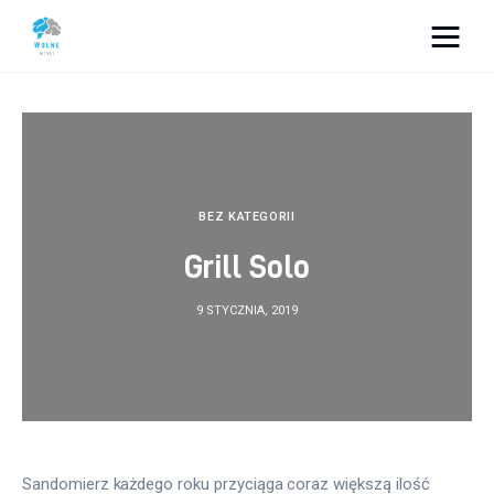
Vacation Dreams
Lifestyle
Biznes
BEZ KATEGORII
Grill Solo
Dom i ogród
9 STYCZNIA, 2019
Uroda
Zdrowie
Więcej
Sandomierz każdego roku przyciąga coraz większą ilość 