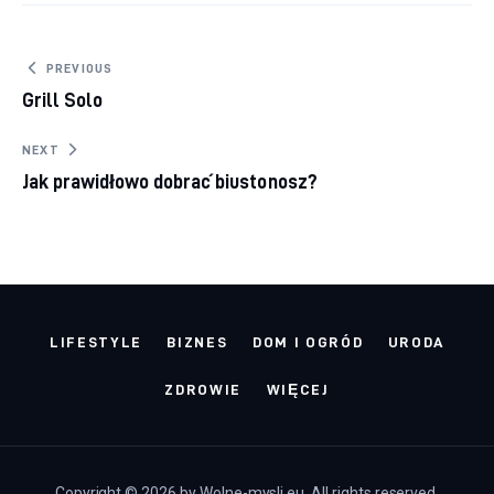
Nawigacja wpisu
PREVIOUS
Grill Solo
NEXT
Jak prawidłowo dobrać biustonosz?
LIFESTYLE
BIZNES
DOM I OGRÓD
URODA
ZDROWIE
WIĘCEJ
Copyright © 2026 by Wolne-mysli.eu. All rights reserved.