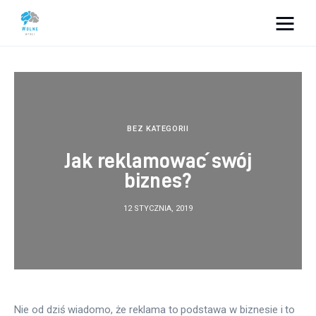
Vacation Dreams
Lifestyle
Biznes
BEZ KATEGORII
Jak reklamować swój
Dom i ogród
biznes?
Uroda
12 STYCZNIA, 2019
Zdrowie
Więcej
Nie od dziś wiadomo, że reklama to podstawa w biznesie i to 