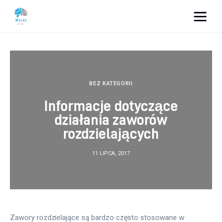
Vacation Dreams
Lifestyle
BEZ KATEGORII
Biznes
Informacje dotyczące
działania zaworów
Dom i ogród
rozdzielających
Uroda
11 LIPCA, 2017
Zdrowie
Więcej
Zawory rozdzielające są bardzo często stosowane w 