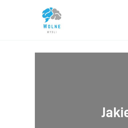
Lifestyle
Biznes
Dom i ogród
Uroda
Zdrowie
Więcej
Jaki