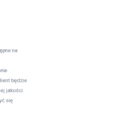
ępne na 
nie 
lient będzie 
ej jakości. 
ć się 