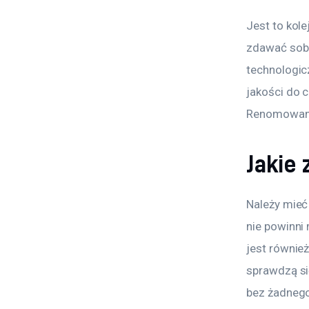
Jest to kole
zdawać sobi
technologic
jakości do c
Renomowane 
Jakie 
Należy mieć
nie powinni
jest równie
sprawdzą si
bez żadnego