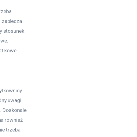
rzeba 
 zaplecza 
y stosunek 
owe. 
stikowe.
ytkownicy 
dny uwagi 
. Doskonale 
a również 
e trzeba 