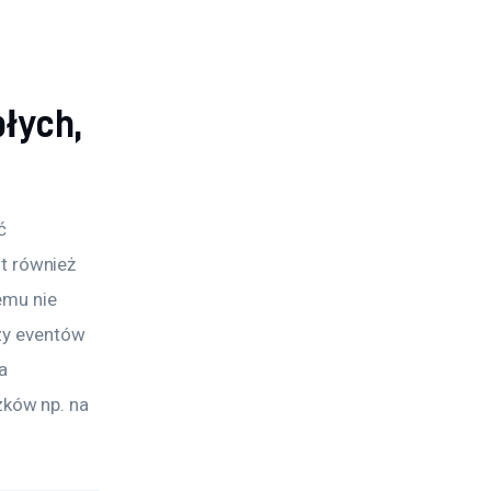
 
łych,
ć 
 również 
emu nie 
zy eventów 
a 
ków np. na 