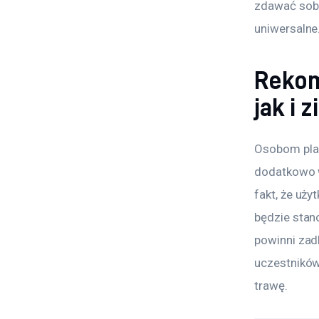
zdawać sobi
uniwersalne
Rekom
jak i 
Osobom plan
dodatkowo 
fakt, że uż
będzie stan
powinni zad
uczestników
trawę.