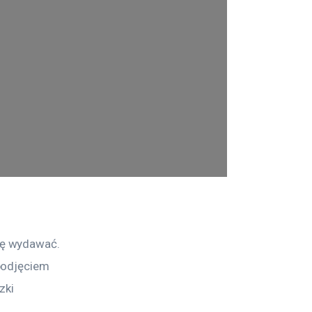
ię wydawać. 
podjęciem 
zki 