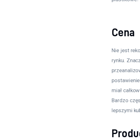
Cena
Nie jest re
rynku. Znac
przeanalizo
postawienie 
miał całkowi
Bardzo częs
lepszymi ku
Produ