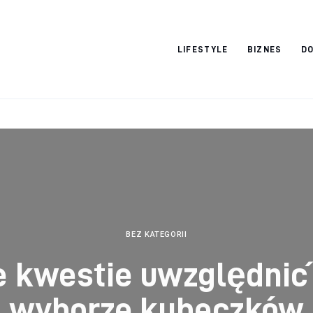
Vacation Dreams
LIFESTYLE
BIZNES
DO
BEZ KATEGORII
e kwestie uwzględnić
wyborze kubeczków