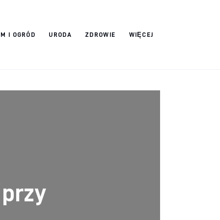
M I OGRÓD
URODA
ZDROWIE
WIĘCEJ
 przy