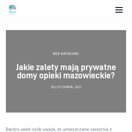
Vacation Dreams
Lifestyle
Biznes
BEZ KATEGORII
Jakie zalety mają prywatne
Dom i ogród
domy opieki mazowieckie?
Uroda
30 LISTOPADA, 2021
Zdrowie
Więcej
Bardzo wiele osób uważa, że umieszczanie seniorów z 