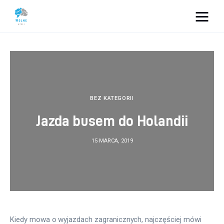
Vacation Dreams
Lifestyle
Biznes
BEZ KATEGORII
Jazda busem do Holandii
Dom i ogród
15 MARCA, 2019
Uroda
Zdrowie
Więcej
Kiedy mowa o wyjazdach zagranicznych, najczęściej mówi 