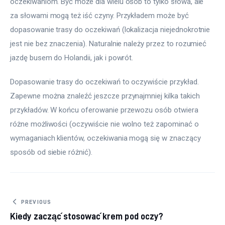
oczekiwaniom. Być może dla wielu osób to tylko słowa, ale 
za słowami mogą też iść czyny. Przykładem może być 
dopasowanie trasy do oczekiwań (lokalizacja niejednokrotnie 
jest nie bez znaczenia). Naturalnie należy przez to rozumieć 
jazdę busem do Holandii, jak i powrót.
Dopasowanie trasy do oczekiwań to oczywiście przykład. 
Zapewne można znaleźć jeszcze przynajmniej kilka takich 
przykładów. W końcu oferowanie przewozu osób otwiera 
różne możliwości (oczywiście nie wolno też zapominać o 
wymaganiach klientów, oczekiwania mogą się w znaczący 
sposób od siebie różnić).
Nawigacja wpisu
PREVIOUS
Kiedy zacząć stosować krem pod oczy?