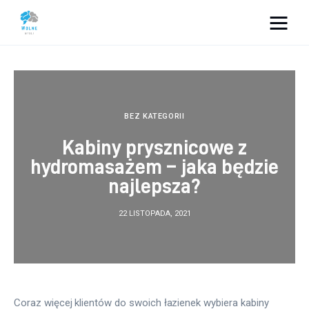
Vacation Dreams
Lifestyle
BEZ KATEGORII
Biznes
Kabiny prysznicowe z
hydromasażem – jaka będzie
Dom i ogród
najlepsza?
Uroda
22 LISTOPADA, 2021
Zdrowie
Więcej
Coraz więcej klientów do swoich łazienek wybiera kabiny 