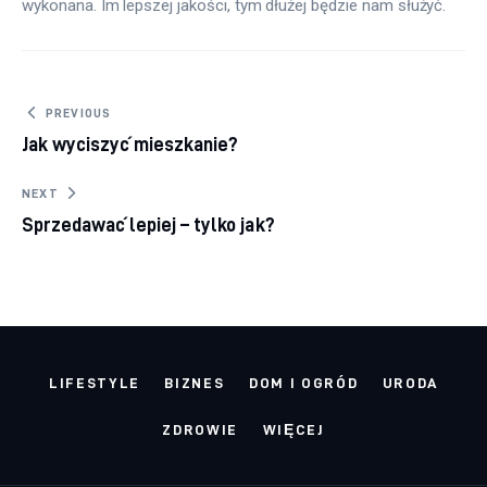
wykonana. Im lepszej jakości, tym dłużej będzie nam służyć.
Nawigacja wpisu
PREVIOUS
Jak wyciszyć mieszkanie?
NEXT
Sprzedawać lepiej – tylko jak?
LIFESTYLE
BIZNES
DOM I OGRÓD
URODA
ZDROWIE
WIĘCEJ