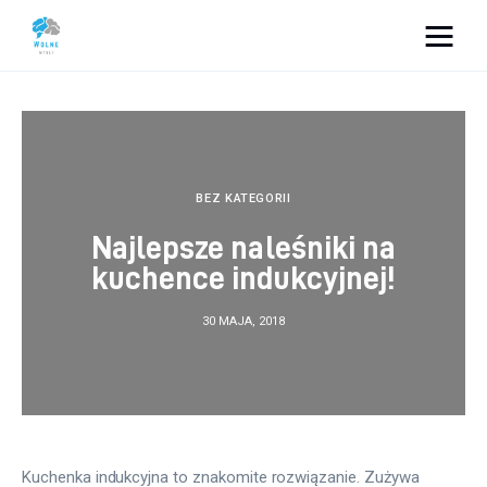
Vacation Dreams
Lifestyle
Biznes
BEZ KATEGORII
Najlepsze naleśniki na
Dom i ogród
kuchence indukcyjnej!
Uroda
30 MAJA, 2018
Zdrowie
Więcej
Kuchenka indukcyjna to znakomite rozwiązanie. Zużywa 