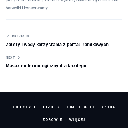
barwniki i konserwanty.
Nawigacja wpisu
PREVIOUS
Zalety i wady korzystania z portali randkowych
NEXT
Masaż endermologiczny dla każdego
LIFESTYLE
BIZNES
DOM I OGRÓD
URODA
ZDROWIE
WIĘCEJ