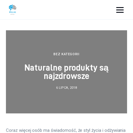
Vacation Dreams
Lifestyle
Biznes
BEZ KATEGORII
Naturalne produkty są
Dom i ogród
najzdrowsze
Uroda
6 LIPCA, 2018
Zdrowie
Więcej
Coraz więcej osób ma świadomość, że styl życia i odżywiania 