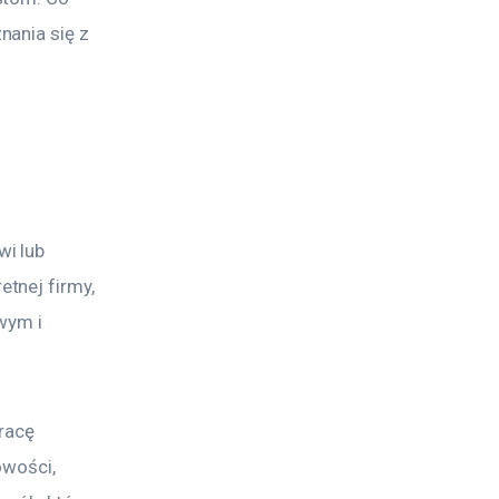
ania się z 
i lub 
tnej firmy, 
wym i 
racę 
owości, 