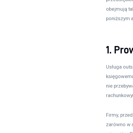
obejmują ta
poniższym a
1. Pr
Usługa outs
księgowemu 
nie przebyw
rachunkowy
Firmy, prze
zarówno w s