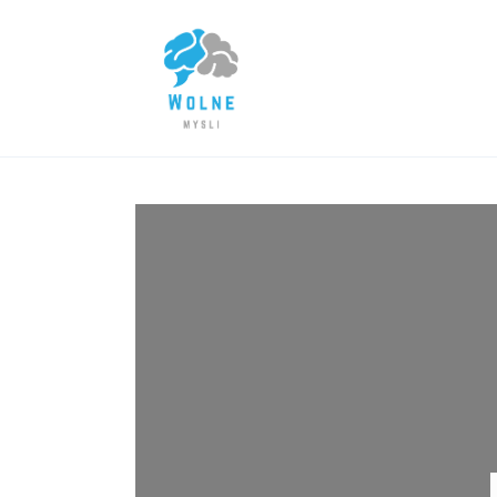
Lifestyle
Biznes
Dom i ogród
Uroda
Zdrowie
Więcej