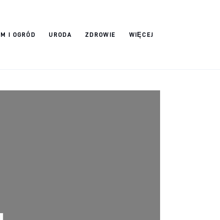
M I OGRÓD
URODA
ZDROWIE
WIĘCEJ
u