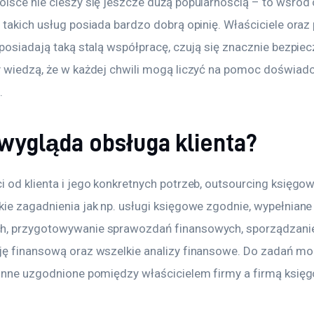
olsce nie cieszy się jeszcze dużą popularnością – to wśród 
 takich usług posiada bardzo dobrą opinię. Właściciele oraz
 posiadają taką stalą współpracę, czują się znacznie bezpiecz
y wiedzą, że w każdej chwili mogą liczyć na pomoc doświad
.
 wygląda obsługa klienta?
 od klienta i jego konkretnych potrzeb, outsourcing księgow
ie zagadnienia jak np. usługi księgowe zgodnie, wypełniane 
, przygotowywanie sprawozdań finansowych, sporządzanie
ję finansową oraz wszelkie analizy finansowe. Do zadań mo
 inne uzgodnione pomiędzy właścicielem firmy a firmą księ