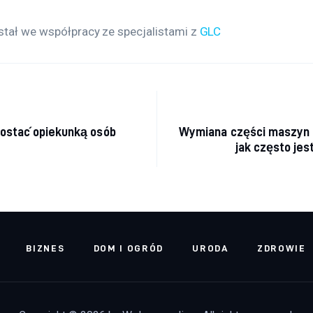
stał we współpracy ze specjalistami z 
GLC
acja wpisu
zostać opiekunką osób
Wymiana części maszyn r
jak często jes
BIZNES
DOM I OGRÓD
URODA
ZDROWIE