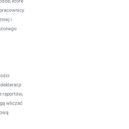
osób, które 
 pracownicy 
niej i 
czonego 
ości 
deklaracji 
 raportów, 
gą wliczać 
gową.