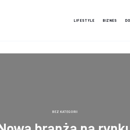
Vacation Dreams
LIFESTYLE
BIZNES
DO
BEZ KATEGORII
Nowa branża na rynk