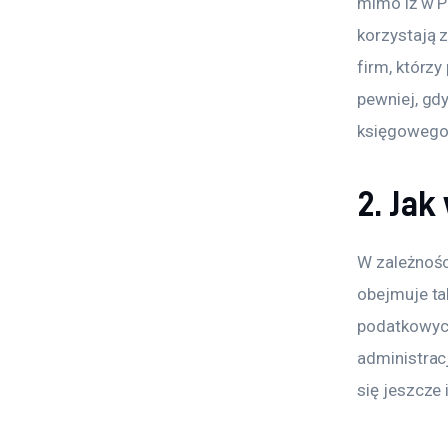
mimo iż w P
korzystają z
firm, którzy
pewniej, gd
księgowego
2. Jak
W zależności
obejmuje tak
podatkowych
administrac
się jeszcze