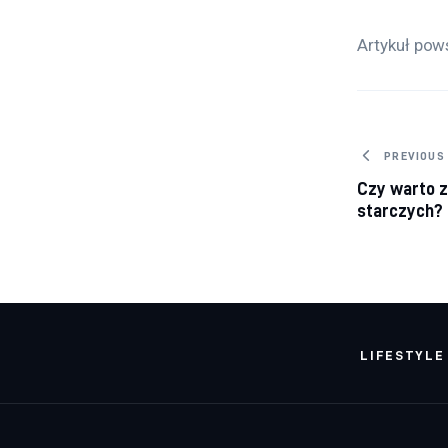
Artykuł pow
Nawig
PREVIOUS
Czy warto 
starczych?
LIFESTYLE