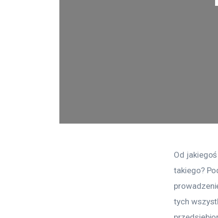
Od jakiegoś
takiego? Po
prowadzenie
tych wszystk
przedsiębio