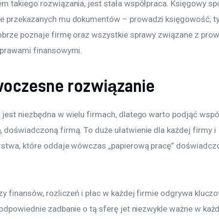
m takiego rozwiązania, jest stała współpraca. Księgowy sp
ie przekazanych mu dokumentów – prowadzi księgowość, 
obrze poznaje firmę oraz wszystkie sprawy związane z pro
sprawami finansowymi.
woczesne rozwiązanie
jest niezbędna w wielu firmach, dlatego warto podjąć wspó
 doświadczoną firmą. To duże ułatwienie dla każdej firmy i 
rstwa, które oddaje wówczas „papierową pracę” doświadc
y finansów, rozliczeń i płac w każdej firmie odgrywa kluczo
 odpowiednie zadbanie o tą sferę jet niezwykle ważne w każd