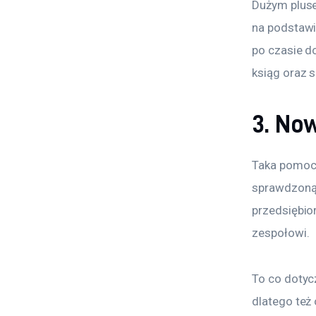
Dużym pluse
na podstaw
po czasie d
ksiąg oraz 
3. No
Taka pomoc 
sprawdzoną,
przedsiębio
zespołowi.
To co dotycz
dlatego też