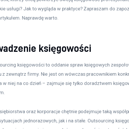
kie usługi? Jak to wygląda w praktyce? Zapraszam do zapozn
rtykułem. Naprawdę warto.
owadzenie księgowości
ourcing księgowości to oddanie spraw księgowych zespołow
z zewnątrz firmy. Nie jest on wówczas pracownikiem konkre
a w niej na co dzień – zajmuje się tylko doradztwem księgo
m.
dsiębiorstwa oraz korporacje chętnie podejmuje taką współp
ytuacjach jednorazowych, jak i na stałe. Outsourcing księg