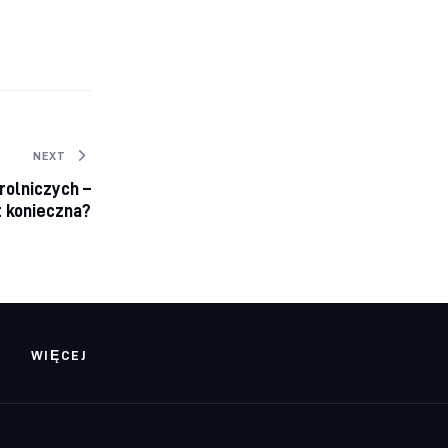
NEXT
olniczych –
t konieczna?
WIĘCEJ