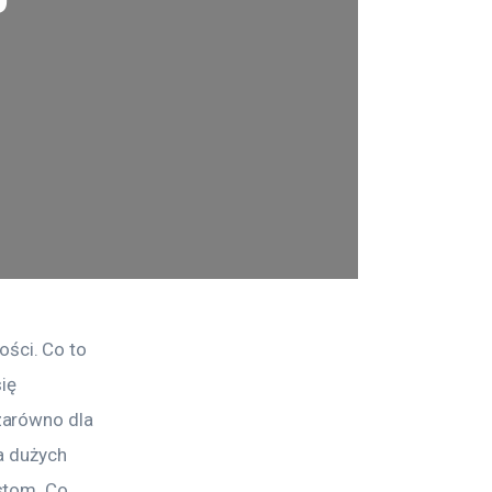
ści. Co to 
ię 
zarówno dla 
a dużych 
stom. Co 