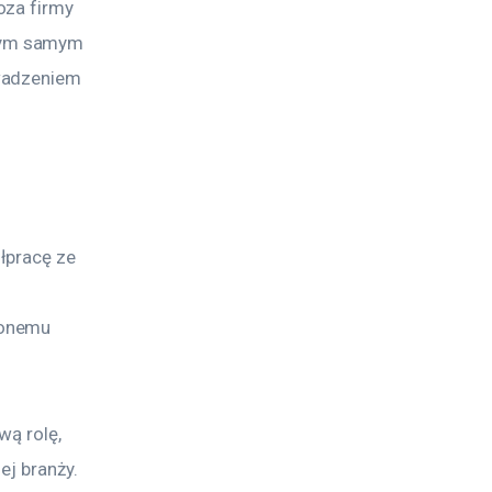
oza firmy 
tym samym 
wadzeniem 
łpracę ze 
zonemu 
wą rolę, 
ej branży.