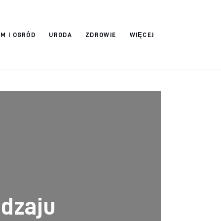
M I OGRÓD
URODA
ZDROWIE
WIĘCEJ
odzaju