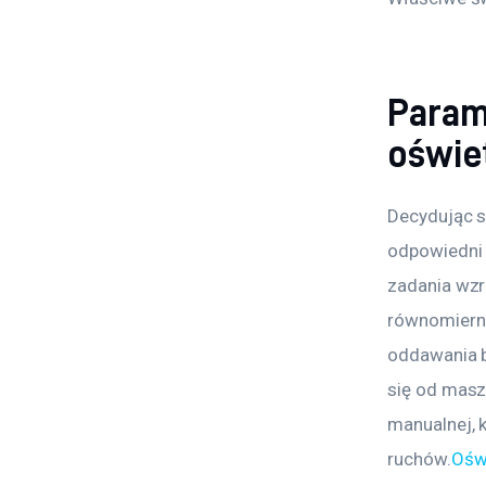
Param
oświe
Decydując s
odpowiedni 
zadania wzr
równomierne
oddawania ba
się od masz
manualnej, 
ruchów.
Ośw