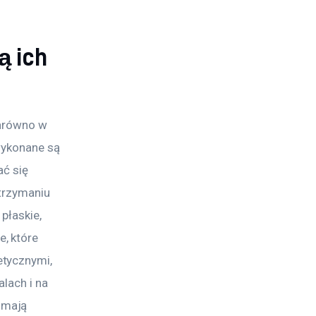
ą ich
zarówno w 
wykonane są 
ć się 
trzymaniu 
płaskie, 
, które 
tycznymi, 
lach i na 
 mają 