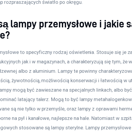
 rozpraszających światło po okręgu.
są lampy przemysłowe i jakie s
je?
ysłowe to specyficzny rodzaj oświetlenia. Stosuje się je 
ukcyjnych jak i w magazynach, a charakteryzują się tym, że 
erdzewnej albo z aluminium. Lampy te powinny charakteryzowa
ścią, żywotnością, możliwością konserwacji i łatwością w u
Lampy mogą być zawieszane na specjalnych linkach, albo być 
ominać latający talerz. Mogą to być lampy metahalogenkowe
ane są nie tylko w przemyśle, oraz lampy z oprawami herme
orne na pył i kanałowe, najlepsze na hale. Natomiast w szpita
egowych stosowane są lampy sterylne. Lampy przemysłowe