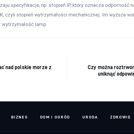
aju specyfikacje, np. stopień IP, który oznacza odporność na 
IK, czyli stopień wytrzymałości mechanicznej. Im wyższe wsk
t wytrzymałość lamp.
acja wpisu
ać nad polskie morze z
Czy można roztrwon
uniknąć odpowi
BIZNES
DOM I OGRÓD
URODA
ZDROWIE