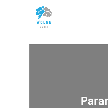
Lifestyle
Biznes
Dom i ogród
Uroda
Zdrowie
Więcej
Param