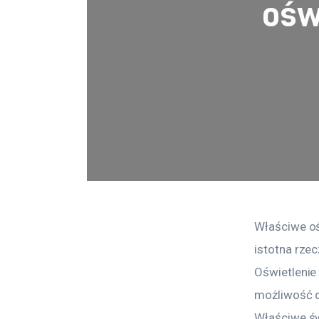
ośw
Właściwe oś
istotna rze
Oświetlenie
możliwość d
Właściwe św