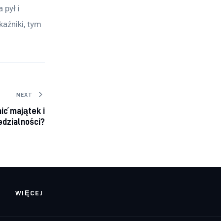
pył i 
aźniki, tym 
NEXT
ić majątek i
edzialności?
WIĘCEJ