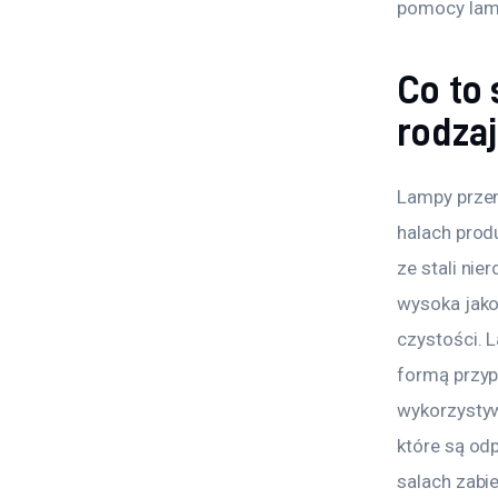
pomocy lamp
Co to 
rodza
Lampy przem
halach prod
ze stali ni
wysoka jako
czystości. 
formą przyp
wykorzystyw
które są odp
salach zabi