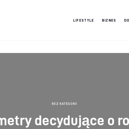
Vacation Dreams
LIFESTYLE
BIZNES
DO
BEZ KATEGORII
etry decydujące o r