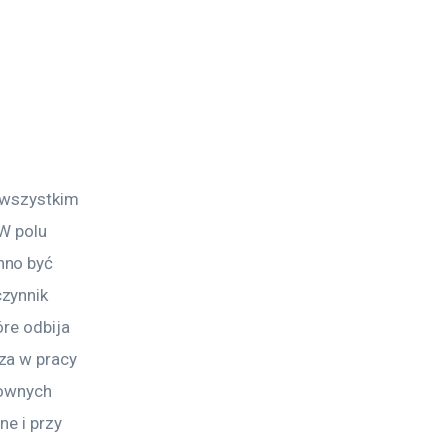
 wszystkim 
W polu 
nno być 
zynnik 
re odbija 
za w pracy 
townych 
ne i przy 