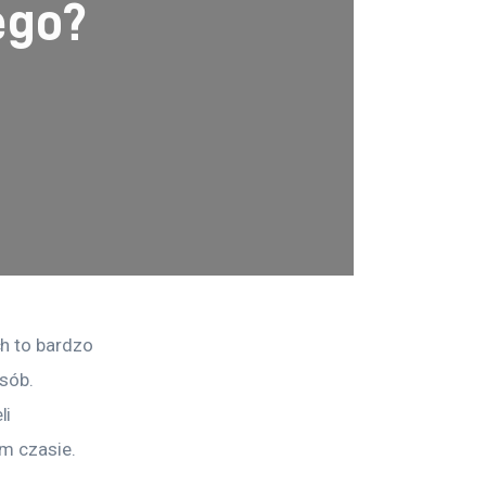
ego?
h to bardzo 
sób. 
i 
m czasie. 