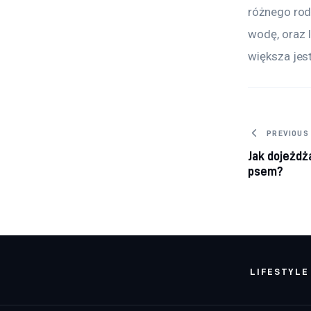
różnego rodz
wodę, oraz 
większa jes
Nawig
PREVIOUS
Jak dojeżdż
psem?
LIFESTYLE