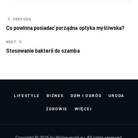
Nawigacja wpisu
PREVIOUS
Co powinna posiadać porządna optyka myśliwska?
NEXT
Stosowanie bakterii do szamba
LIFESTYLE
BIZNES
DOM I OGRÓD
URODA
ZDROWIE
WIĘCEJ
Copyright © 2026 by Wolne-mysli.eu. All rights reserved.