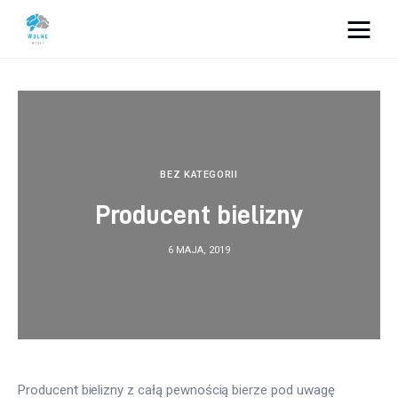
Vacation Dreams
Lifestyle
Biznes
BEZ KATEGORII
Producent bielizny
Dom i ogród
6 MAJA, 2019
Uroda
Zdrowie
Więcej
Producent bielizny z całą pewnością bierze pod uwagę 