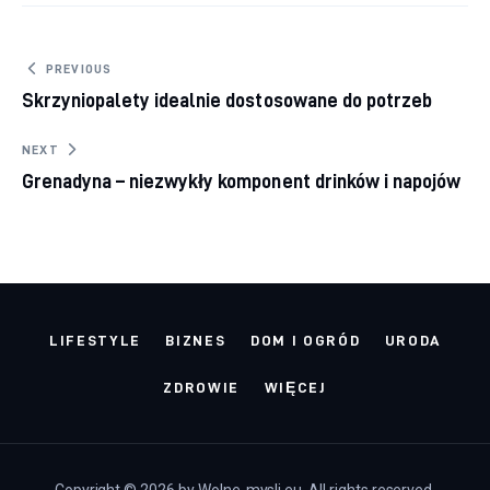
Nawigacja wpisu
PREVIOUS
Skrzyniopalety idealnie dostosowane do potrzeb
NEXT
Grenadyna – niezwykły komponent drinków i napojów
LIFESTYLE
BIZNES
DOM I OGRÓD
URODA
ZDROWIE
WIĘCEJ