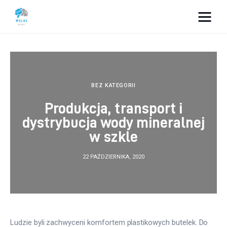
Vacation Dreams
Lifestyle
BEZ KATEGORII
Biznes
Produkcja, transport i
dystrybucja wody mineralnej
Dom i ogród
w szkle
Uroda
22 PAŹDZIERNIKA, 2020
Zdrowie
Więcej
Ludzie byli zachwyceni komfortem plastikowych butelek. Do 