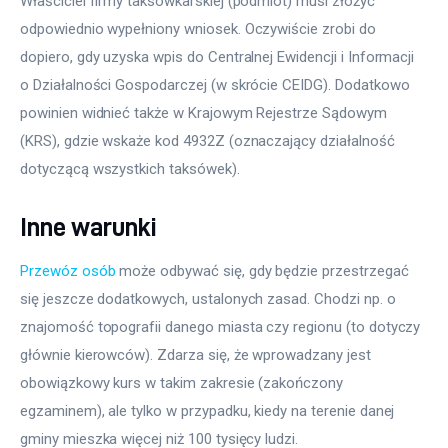
Właściciel firmy taksówkarskiej (podmiot) musi złożyć 
odpowiednio wypełniony wniosek. Oczywiście zrobi do 
dopiero, gdy uzyska wpis do Centralnej Ewidencji i Informacji 
o Działalności Gospodarczej (w skrócie CEIDG). Dodatkowo 
powinien widnieć także w Krajowym Rejestrze Sądowym 
(KRS), gdzie wskaże kod 4932Z (oznaczający działalność 
dotyczącą wszystkich taksówek).
Inne warunki
Przewóz osób
 może odbywać się, gdy będzie przestrzegać 
się jeszcze dodatkowych, ustalonych zasad. Chodzi np. o 
znajomość topografii danego miasta czy regionu (to dotyczy 
głównie kierowców). Zdarza się, że wprowadzany jest 
obowiązkowy kurs w takim zakresie (zakończony 
egzaminem), ale tylko w przypadku, kiedy na terenie danej 
gminy mieszka więcej niż 100 tysięcy ludzi.