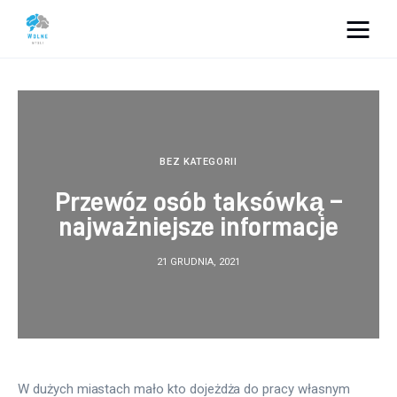
Vacation Dreams
Lifestyle
Biznes
BEZ KATEGORII
Przewóz osób taksówką –
Dom i ogród
najważniejsze informacje
Uroda
21 GRUDNIA, 2021
Zdrowie
Więcej
W dużych miastach mało kto dojeżdża do pracy własnym 