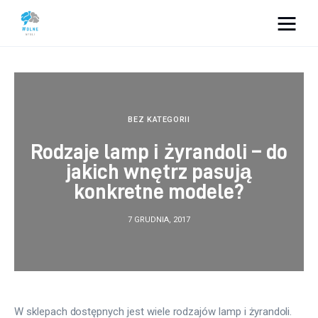
Vacation Dreams
Lifestyle
BEZ KATEGORII
Biznes
Rodzaje lamp i żyrandoli – do
jakich wnętrz pasują
Dom i ogród
konkretne modele?
Uroda
7 GRUDNIA, 2017
Zdrowie
Więcej
W sklepach dostępnych jest wiele rodzajów lamp i żyrandoli. 