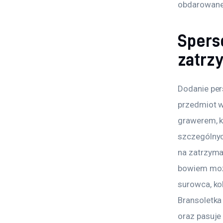
obdarowaneg
Spers
zatrz
Dodanie per
przedmiot w
grawerem, k
szczególnyc
na zatrzyma
bowiem może
surowca, ko
Bransoletka
oraz pasuje