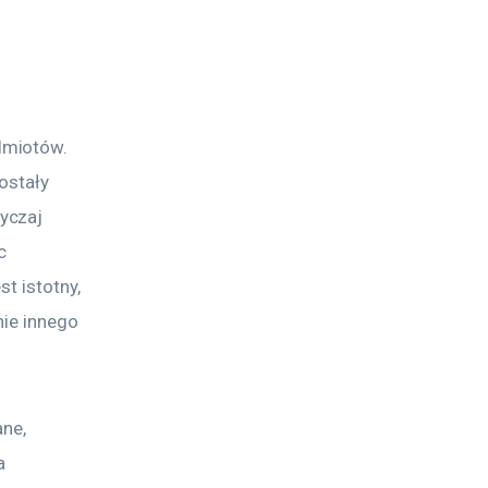
dmiotów. 
ostały 
yczaj 
c 
t istotny, 
nie innego 
ne, 
a 