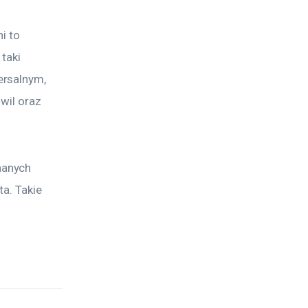
i to 
taki 
rsalnym, 
wil oraz 
hanych 
a. Takie 