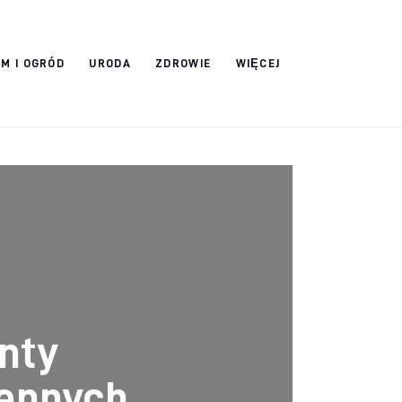
M I OGRÓD
URODA
ZDROWIE
WIĘCEJ
nty
cennych