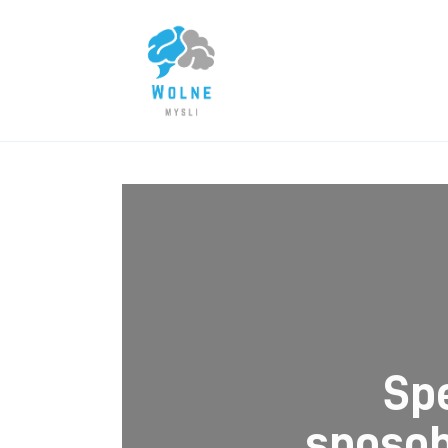
Lifestyle
Biznes
Dom i ogród
Uroda
Zdrowie
Więcej
Sp
sposob