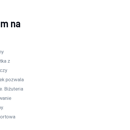
em na
ny 
tka z 
czy 
nek pozwala 
. Biżuteria 
wanie 
y. 
fortowa 