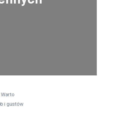
 Warto 
b i gustów 