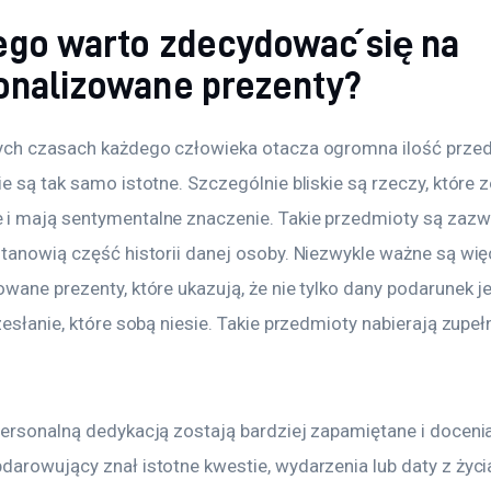
ego warto zdecydować się na
onalizowane prezenty?
ych czasach każdego człowieka otacza ogromna ilość prze
e są tak samo istotne. Szczególnie bliskie są rzeczy, które z
i mają sentymentalne znaczenie. Takie przedmioty są zazw
stanowią część historii danej osoby. Niezwykle ważne są wię
wane prezenty, które ukazują, że nie tylko dany podarunek jes
zesłanie, które sobą niesie. Takie przedmioty nabierają zupeł
personalną dedykacją zostają bardziej zapamiętane i docenia
darowujący znał istotne kwestie, wydarzenia lub daty z życi