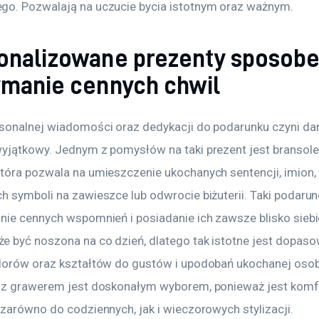
o. Pozwalają na uczucie bycia istotnym oraz ważnym.
onalizowane prezenty sposob
ymanie cennych chwil
sonalnej wiadomości oraz dedykacji do podarunku czyni da
yjątkowy. Jednym z pomysłów na taki prezent jest bransole
tóra pozwala na umieszczenie ukochanych sentencji, imion, 
h symboli na zawieszce lub odwrocie biżuterii. Taki podaru
nie cennych wspomnień i posiadanie ich zawsze blisko siebie
 być noszona na co dzień, dlatego tak istotne jest dopaso
lorów oraz kształtów do gustów i upodobań ukochanej osob
 z grawerem jest doskonałym wyborem, ponieważ jest kom
 zarówno do codziennych, jak i wieczorowych stylizacji.