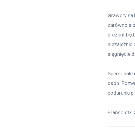
Grawery na b
zarówno sios
prezent będ
niezależnie 
sięgnięcie 
Spersonaliz
osób. Pozwal
podarunki p
Bransoletki