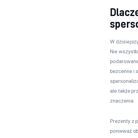
Dlacz
spers
W dzisiejsz
Nie wszystki
podarowane 
bezcenne i 
spersonalizo
ale także pr
znaczenia.
Prezenty z 
ponieważ ob