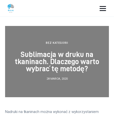
Vacation Dreams
Lifestyle
BEZ KATEGORII
Biznes
Sublimacja w druku na
tkaninach. Dlaczego warto
Dom i ogród
wybrać tę metodę?
Uroda
28 MARCA, 2020
Zdrowie
Więcej
Nadruki na tkaninach można wykonać z wykorzystaniem 