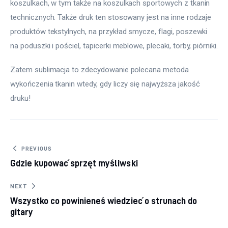
koszulkach, w tym także na koszulkach sportowych z tkanin 
technicznych. Także druk ten stosowany jest na inne rodzaje 
produktów tekstylnych, na przykład smycze, flagi, poszewki 
na poduszki i pościel, tapicerki meblowe, plecaki, torby, piórniki.
Zatem sublimacja to zdecydowanie polecana metoda 
wykończenia tkanin wtedy, gdy liczy się najwyższa jakość 
druku!
Nawigacja wpisu
PREVIOUS
Gdzie kupować sprzęt myśliwski
NEXT
Wszystko co powinieneś wiedzieć o strunach do
gitary