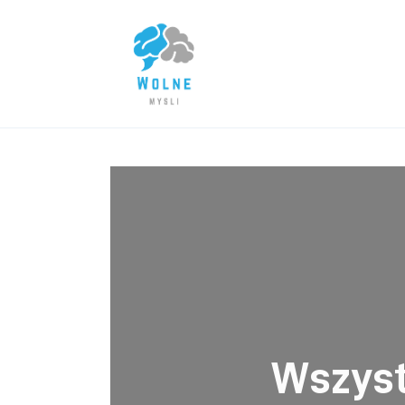
Lifestyle
Biznes
Dom i ogród
Uroda
Zdrowie
Więcej
Wszyst