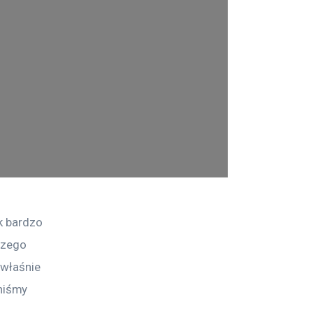
k bardzo 
szego 
 właśnie 
niśmy 