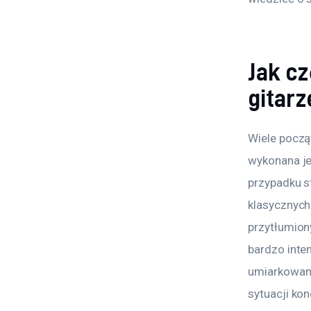
Jak c
gitarz
Wiele począ
wykonana jes
przypadku st
klasycznych 
przytłumiony
bardzo inte
umiarkowany
sytuacji ko