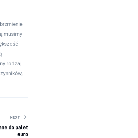
brzmienie 
ką musimy 
ększość 
ą 
ny rodzaj 
czynników, 
NEXT
ne do palet
euro