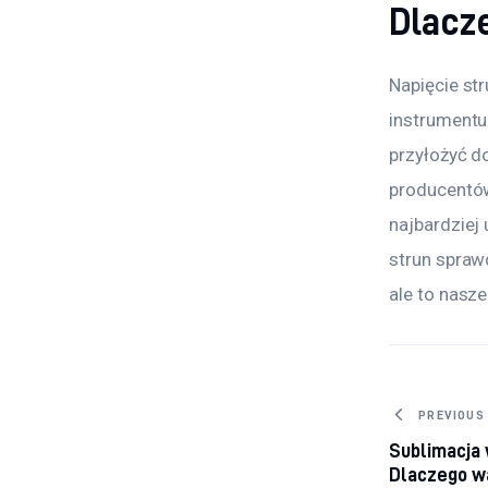
Dlacz
Napięcie st
instrumentu
przyłożyć d
producentów
najbardziej
strun sprawd
ale to nasz
Nawig
PREVIOUS
Sublimacja 
Dlaczego w