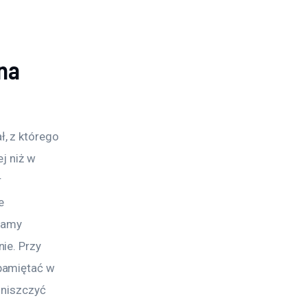
na
, z którego 
j niż w 
 
e 
ramy 
ie. Przy 
pamiętać w 
zniszczyć 