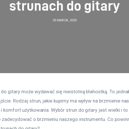
strunach do gitary
30 MARCA, 2020
 do gitary może wydawać się nieistotną błahostką. To jedna
jście. Rodzaj strun, jakie kupimy ma wpływ na brzmienie na
i komfort użytkowania. Wybór strun do gitary jest wielki i to
 zadecydować o brzmieniu naszego instrumentu. Co powin
strunach do gitary?