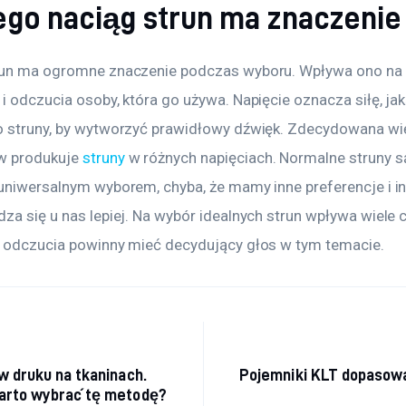
ego naciąg strun ma znaczenie
run ma ogromne znaczenie podczas wyboru. Wpływa ono na 
 i odczucia osoby, która go używa. Napięcie oznacza siłę, ja
o struny, by wytworzyć prawidłowy dźwięk. Zdecydowana wi
 produkuje 
struny
 w różnych napięciach. Normalne struny s
 uniwersalnym wyborem, chyba, że mamy inne preferencje i in
za się u nas lepiej. Na wybór idealnych strun wpływa wiele 
e odczucia powinny mieć decydujący głos w tym temacie.
acja wpisu
w druku na tkaninach.
Pojemniki KLT dopasowa
arto wybrać tę metodę?