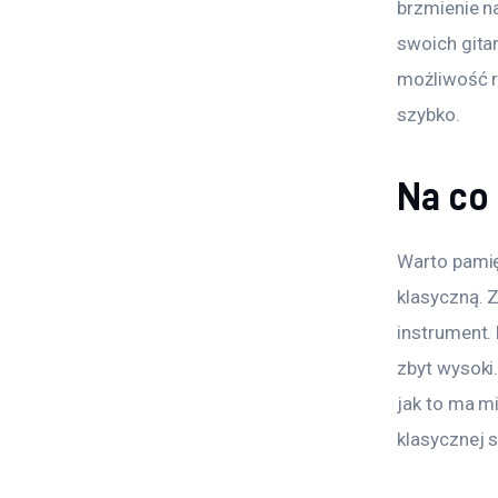
brzmienie n
swoich gita
możliwość r
szybko.
Na co
Warto pamięt
klasyczną. 
instrument. 
zbyt wysoki.
jak to ma mi
klasycznej 