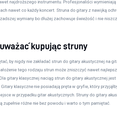
awet najdroższego instrumentu. Profesjonaliści wymieniają 
rach nawet co każdy koncert. Struna do gitary z nawijką ochr
zadszej wymiany bo dłużej zachowuje świeżość i nie niszczy
 uważać kupując struny
ać, by nigdy nie zakładać strun do gitary akustycznej na git
Założenie tego rodzaju strun może zniszczyć nawet najlepsz
Dla gitary klasycznej naciąg strun do gitary akustycznej jest
 Gitary klasyczne nie posiadają pręta w gryfie, który przyjąłb
ejsce w przypadku gitar akustycznych. Struny do gitary akust
są zupełnie różne nie bez powodu i warto o tym pamiętać.