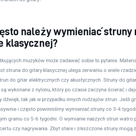
zęsto należy wymieniać struny 
e klasycznej?
tkujących muzyków może zadawać sobie to pytanie. Materiał
t struna do gitary klasycznej ulega zerwaniu o wiele rzadzie
run do gitar elektrycznych czy akustycznych. Struny do gitar
są wykonane z nylonu, który po czasie zaczyna ścierać i daj
 dźwięk, tak jak w przypadku innych rodzajów strun. Jeśli g
nsywnie i często powinniśmy wymieniać struny co 3-4 tygodn
m graniu co 5-6 tygodni. O wymianie naszych strun watro 
ncertu czy nagrywania. Zbyt stare i zniszczone struny mogą 