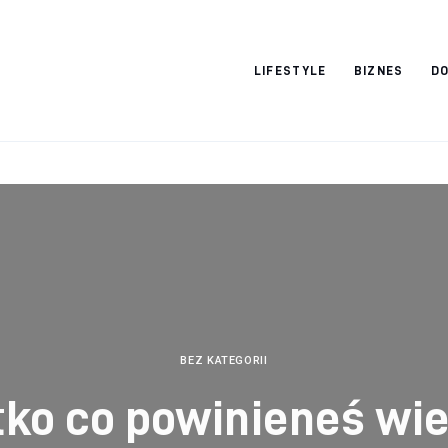
Vacation Dreams
LIFESTYLE
BIZNES
DO
BEZ KATEGORII
ko co powinieneś wie