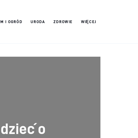
M I OGRÓD
URODA
ZDROWIE
WIĘCEJ
dzieć o