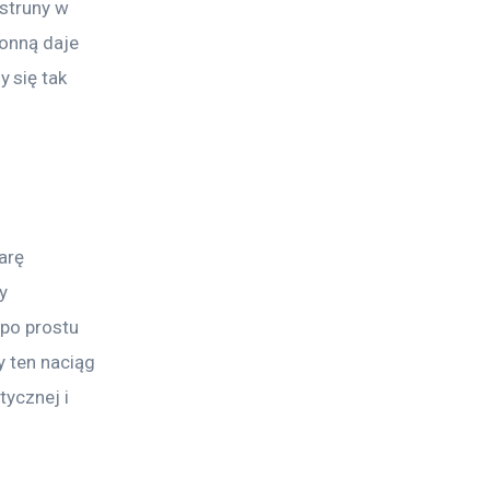
struny w 
onną daje 
 się tak 
arę 
y 
 po prostu 
y ten naciąg 
ycznej i 