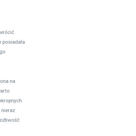
wrócić 
e posiadała 
go 
 ona na 
arto 
okropnych 
 nieraz 
ożliwość 