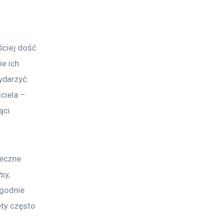
ciej dość 
e ich 
darzyć. 
ciela – 
ąci 
ieczne 
sy, 
ygodnie 
ty często 