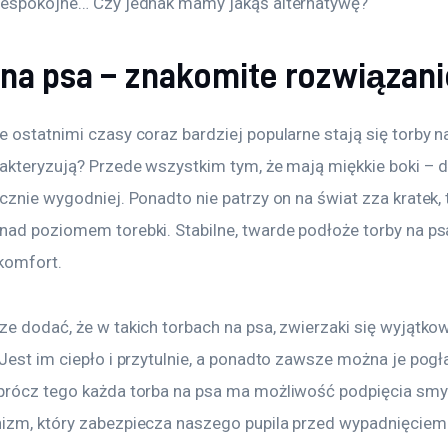
iespokojne… Czy jednak mamy jakąś alternatywę?
 na psa – znakomite rozwiązani
 ostatnimi czasy coraz bardziej popularne stają się torby n
rakteryzują? Przede wszystkim tym, że mają miękkie boki – d
cznie wygodniej. Ponadto nie patrzy on na świat zza kratek, t
nad poziomem torebki. Stabilne, twarde podłoże torby na ps
omfort. 
ze dodać, że w takich torbach na psa, zwierzaki się wyjątko
Jest im ciepło i przytulnie, a ponadto zawsze można je pogła
prócz tego każda torba na psa ma możliwość podpięcia smy
izm, który zabezpiecza naszego pupila przed wypadnięciem z