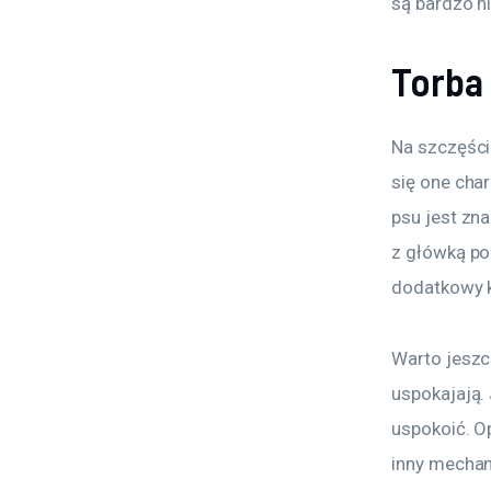
są bardzo n
Torba
Na szczęście
się one cha
psu jest zna
z główką po
dodatkowy k
Warto jeszc
uspokajają. 
uspokoić. O
inny mechan