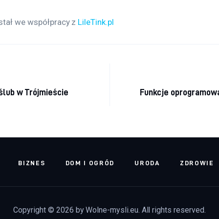
stał we współpracy z 
LileTink.pl
acja wpisu
lub w Trójmieście
Funkcje oprogramowa
BIZNES
DOM I OGRÓD
URODA
ZDROWIE
Copyright © 2026 by Wolne-mysli.eu. All rights reserved.