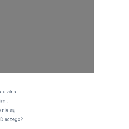
turalna. 
mi, 
 nie są 
 Dlaczego?