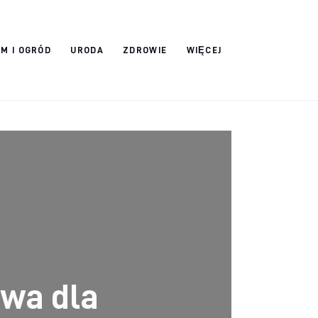
M I OGRÓD
URODA
ZDROWIE
WIĘCEJ
ywa dla