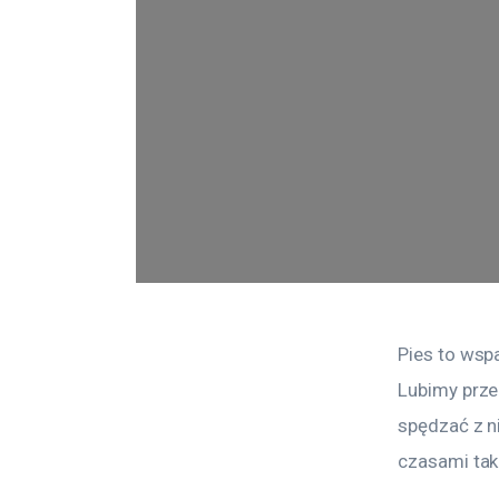
Pies to wspa
Lubimy prze
spędzać z n
czasami tak