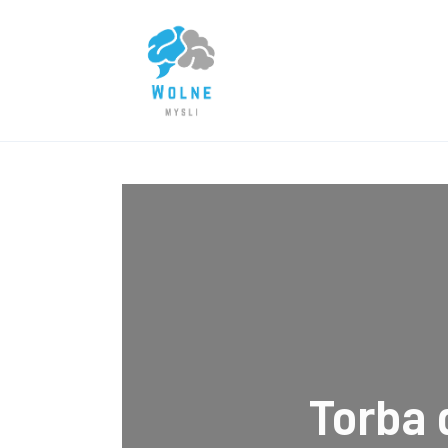
Lifestyle
Biznes
Dom i ogród
Uroda
Zdrowie
Więcej
Torba 