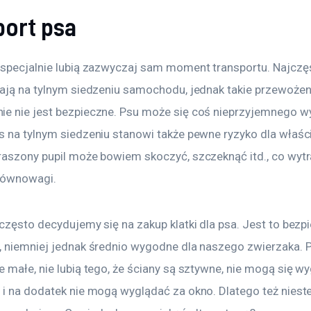
port psa
especjalnie lubią zazwyczaj sam moment transportu. Najczęś
dają na tylnym siedzeniu samochodu, jednak takie przewożeni
e nie jest bezpieczne. Psu może się coś nieprzyjemnego wy
s na tylnym siedzeniu stanowi także pewne ryzyko dla właści
raszony pupil może bowiem skoczyć, szczeknąć itd., co wytr
równowagi. 
często decydujemy się na zakup klatki dla psa. Jest to bezp
, niemniej jednak średnio wygodne dla naszego zwierzaka. P
 małe, nie lubią tego, że ściany są sztywne, nie mogą się w
 i na dodatek nie mogą wyglądać za okno. Dlatego też nieste