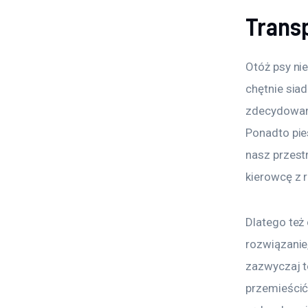
Trans
Otóż psy ni
chętnie sia
zdecydowani
Ponadto pie
nasz przest
kierowcę z 
Dlatego też 
rozwiązanie
zazwyczaj te
przemieścić