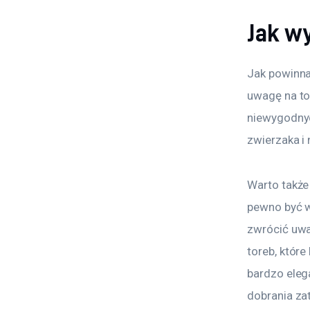
Jak w
Jak powinna
uwagę na to,
niewygodnyc
zwierzaka i
Warto także
pewno być w
zwrócić uwa
toreb, któr
bardzo eleg
dobrania za