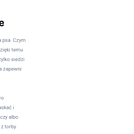
e
a psa. Czym 
zięki temu 
ylko siedzi 
a zapewni 
wo 
skać i 
czy albo 
 torby. 