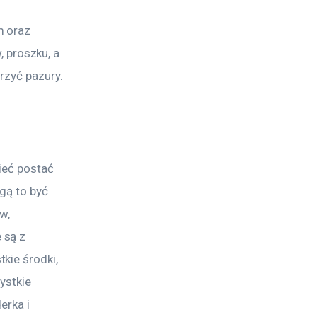
 oraz 
proszku, a 
trzyć pazury.
ieć postać 
gą to być 
w, 
 są z 
kie środki, 
ystkie 
erka i 