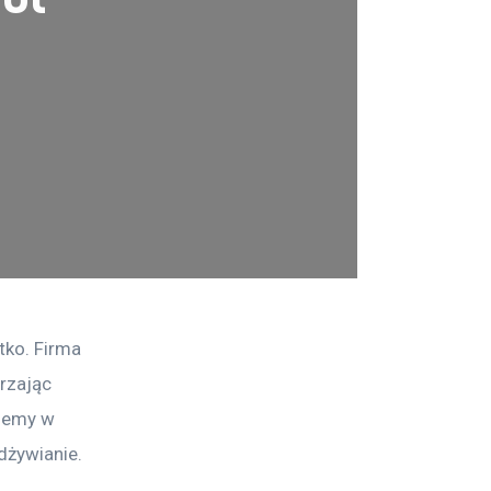
tko. Firma 
rzając 
ujemy w 
dżywianie.