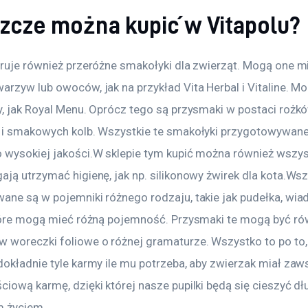
szcze można kupić w Vitapolu?
eruje również przeróżne smakołyki dla zwierząt. Mogą one m
rzyw lub owoców, jak na przykład Vita Herbal i Vitaline. Mo
y, jak Royal Menu. Oprócz tego są przysmaki w postaci rożkó
 i smakowych kolb. Wszystkie te smakołyki przygotowywane
 wysokiej jakości.W sklepie tym kupić można również wszyst
ją utrzymać higienę, jak np. silikonowy żwirek dla kota.Wsz
ane są w pojemniki różnego rodzaju, takie jak pudełka, wiad
które mogą mieć różną pojemność. Przysmaki te mogą być ró
 woreczki foliowe o różnej gramaturze. Wszystko to po to, a
dokładnie tyle karmy ile mu potrzeba, aby zwierzak miał zaw
iową karmę, dzięki której nasze pupilki będą się cieszyć dłu
m życiem.