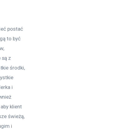
ieć postać 
gą to być 
w, 
 są z 
kie środki, 
ystkie 
erka i 
wnież 
by klient 
sze świeżą, 
gim i 