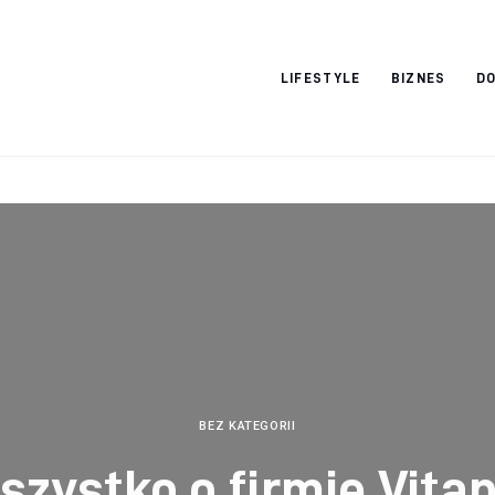
Vacation Dreams
LIFESTYLE
BIZNES
DO
BEZ KATEGORII
szystko o firmie Vitap