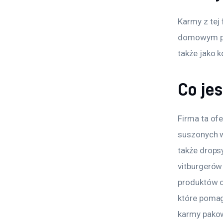
Karmy z tej
domowym pt
także jako k
Co je
Firma ta of
suszonych wa
także drops
vitburgerów
produktów o
które pomaga
karmy pakow