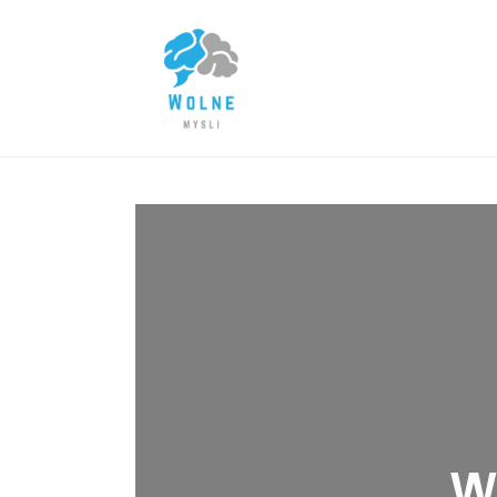
Lifestyle
Biznes
Dom i ogród
Uroda
Zdrowie
Więcej
W