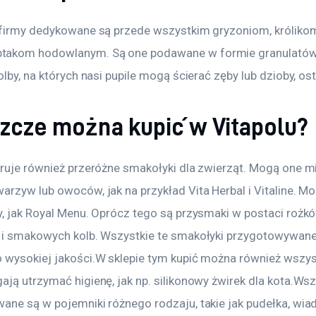
 firmy dedykowane są przede wszystkim gryzoniom, królikom
akom hodowlanym. Są one podawane w formie granulatów, 
olby, na których nasi pupile mogą ścierać zęby lub dzioby, os
szcze można kupić w Vitapolu?
eruje również przeróżne smakołyki dla zwierząt. Mogą one m
rzyw lub owoców, jak na przykład Vita Herbal i Vitaline. Mo
y, jak Royal Menu. Oprócz tego są przysmaki w postaci rożkó
 i smakowych kolb. Wszystkie te smakołyki przygotowywane
 wysokiej jakości.W sklepie tym kupić można również wszyst
ją utrzymać higienę, jak np. silikonowy żwirek dla kota.Wsz
ane są w pojemniki różnego rodzaju, takie jak pudełka, wiad