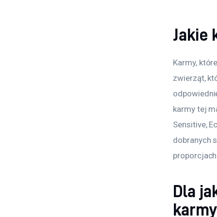
Jakie
Karmy, któr
zwierząt, kt
odpowiednie
karmy tej ma
Sensitive, 
dobranych s
proporcjach
Dla j
karmy