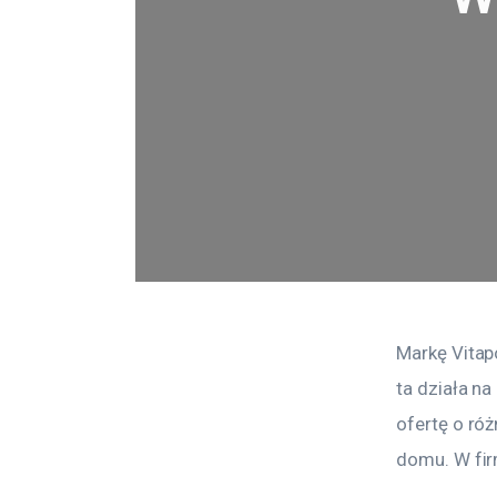
Markę Vitap
ta działa na
ofertę o ró
domu. W fir