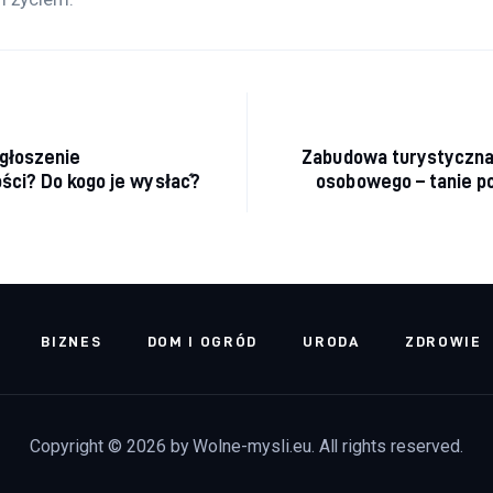
acja wpisu
głoszenie
Zabudowa turystyczn
ści? Do kogo je wysłać?
osobowego – tanie p
BIZNES
DOM I OGRÓD
URODA
ZDROWIE
Copyright © 2026 by Wolne-mysli.eu. All rights reserved.