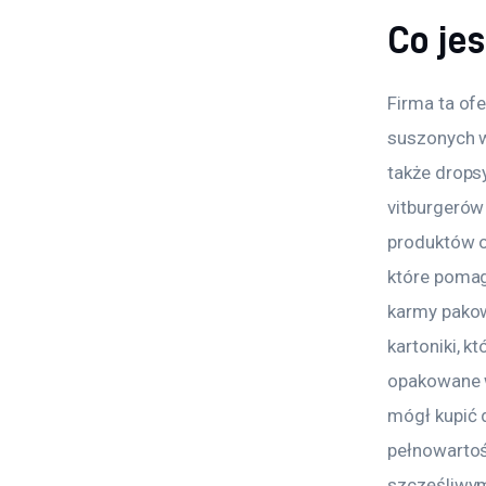
Co je
Firma ta of
suszonych wa
także drops
vitburgerów
produktów o
które pomaga
karmy pakow
kartoniki, 
opakowane w
mógł kupić 
pełnowartośc
szczęśliwy