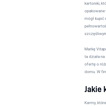
kartoniki, 
opakowane w
mógł kupić 
pełnowartośc
szczęśliwym
Markę Vitap
ta działa na
ofertę o ró
domu. W fir
Jakie
Karmy, któr