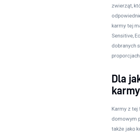
zwierząt, kt
odpowiednie
karmy tej ma
Sensitive, 
dobranych s
proporcjach
Dla j
karmy
Karmy z tej
domowym pt
także jako k