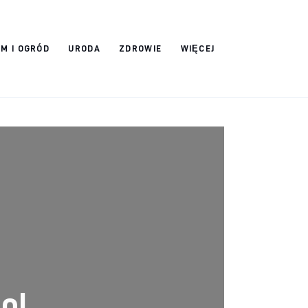
M I OGRÓD
URODA
ZDROWIE
WIĘCEJ
ol