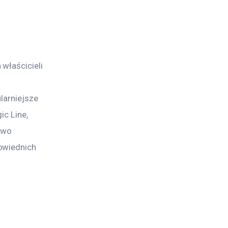
właścicieli 
larniejsze 
c Line, 
owo 
owiednich 