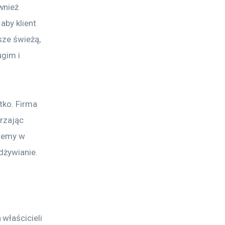
wnież 
by klient 
sze świeżą, 
gim i 
tko. Firma 
rzając 
ujemy w 
dżywianie.
właścicieli 