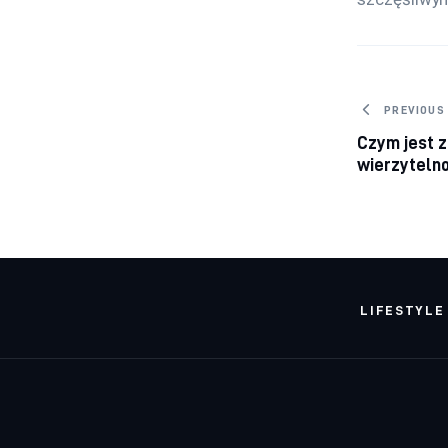
Nawig
PREVIOUS
Czym jest z
wierzytelno
LIFESTYLE