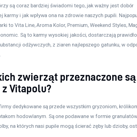
órzy są coraz bardziej świadomi tego, jak ważny jest dobór 
j karmy i jak wpływa ona na zdrowie naszych pupili. Najpopu
rki to Vita Line, Aroma Kolor, Premium, Weekend Styles, Magi
Economic. Są to karmy wysokiej jakości, dostarczają prawidł
ubstancji odżywczych, z ziaren najlepszego gatunku, w odp
.
akich zwierząt przeznaczone są
 z Vitapolu?
 firmy dedykowane są przede wszystkim gryzoniom, królikom
akom hodowlanym. Są one podawane w formie granulatów, 
olby, na których nasi pupile mogą ścierać zęby lub dzioby, os