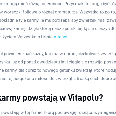
które mogą mieć różną pojemność. Przysmaki te mogą być ró
 woreczki foliowe o różnej gramaturze. Wszystko to po to, a
dokładnie tyle karmy ile mu potrzeba, aby zwierzak miał zaw
iową karmę, dzięki której nasze pupilki będą się cieszyć dłu
 życiem.Wszystko o firmie 
Vitapol
ol powinien znać każdy, kto ma w domu jakiekolwiek zwierzą
 rynku już od ponad dwudziestu lat i ciągle się rozwija, posze
żne karmy, dla coraz to nowego gatunku zwierząt, które hod
mie tej połączono miłość do zwierząt z troską o ich dobre o
 karmy powstają w Vitapolu?
e powstają w tej firmie, biorą pod uwagę rosnące wymagania 