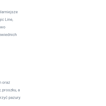
larniejsze 
c Line, 
owo 
owiednich 
 oraz 
proszku, a 
trzyć pazury.