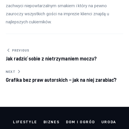
zachwyci niepowtarzalnym smakiem i który na pewno 
zauroczy wszystkich gości na imprezie klienci znajdą u 
najlepszych cukierników.
Nawigacja wpisu
PREVIOUS
Jak radzić sobie z nietrzymaniem moczu?
NEXT
Grafika bez praw autorskich – jak na niej zarabiać?
LIFESTYLE
BIZNES
DOM I OGRÓD
URODA