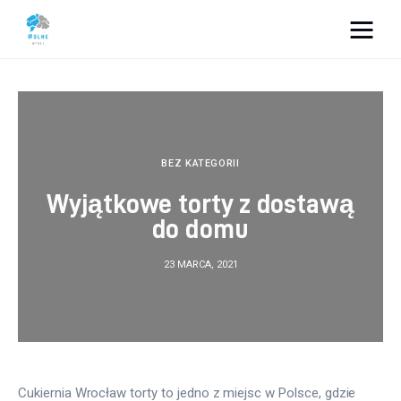
Vacation Dreams
Lifestyle
Biznes
BEZ KATEGORII
Wyjątkowe torty z dostawą
Dom i ogród
do domu
Uroda
23 MARCA, 2021
Zdrowie
Więcej
Cukiernia Wrocław torty to jedno z miejsc w Polsce, gdzie 