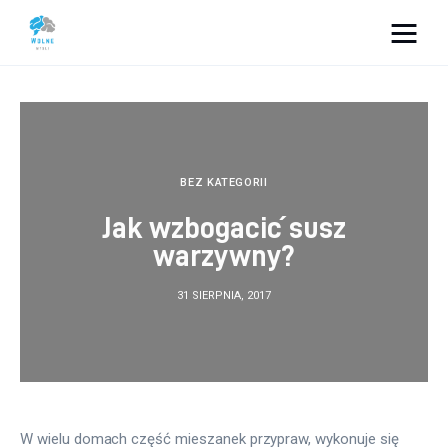
Vacation Dreams
Lifestyle
Biznes
BEZ KATEGORII
Jak wzbogacić susz
Dom i ogród
warzywny?
Uroda
31 SIERPNIA, 2017
Zdrowie
Więcej
W wielu domach część mieszanek przypraw, wykonuje się 